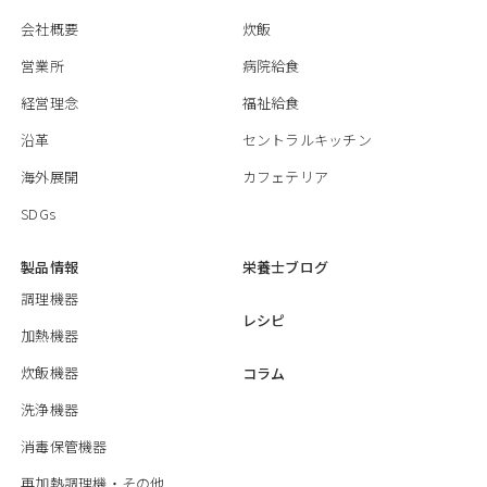
会社概要
炊飯
営業所
病院給食
経営理念
福祉給食
沿革
セントラルキッチン
海外展開
カフェテリア
SDGs
製品情報
栄養士ブログ
調理機器
レシピ
加熱機器
炊飯機器
コラム
洗浄機器
消毒保管機器
再加熱調理機・その他