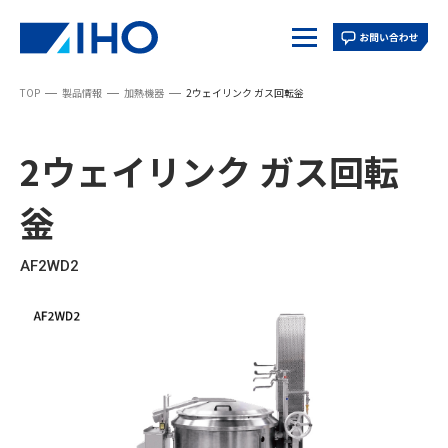
TOPページ
TOP
製品情報
加熱機器
2ウェイリンク ガス回転釡
私たちの想い
ニュース
実績紹介
採用情報
2ウェイリンク ガス回転
企業情報
釡
社長挨拶
経営理念
AF2WD2
会社概要
沿革
営業所
海外展開
SDGs
ソリューション
学校給食
炊飯