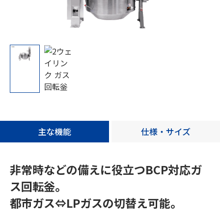
病院給食
福祉給食
セントラルキッチン
カフェテリア
製品情報
調理機器
加熱機器
炊飯機器
洗浄機器
消毒保管機器
再加熱調理機・その他
主な機能
仕様・サイズ
栄養士ブログ
レシピ
コラム
非常時などの備えに役立つBCP対応ガ
ス回転釡。
都市ガス⇔LPガスの切替え可能。
幸せが連鎖する、厨房を。