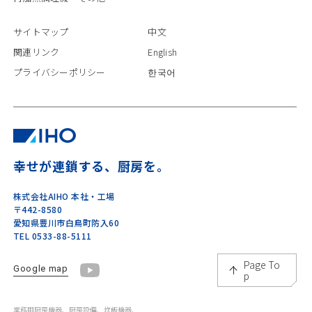
サイトマップ
中文
関連リンク
English
プライバシーポリシー
한국어
幸せが連鎖する、厨房を。
株式会社AIHO 本社・工場
〒442-8580
愛知県豊川市白鳥町防入60
TEL 0533-88-5111
Page To
Google map
p
業務用厨房機器、厨房設備、炊飯機器、