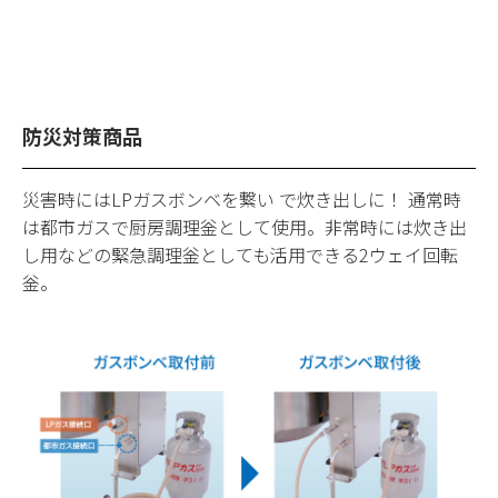
株式会社AIHO 本社・工場
〒442-8580
愛知県豊川市白鳥町防入60
TEL 0533-88-5111
防災対策商品
Google map
災害時にはLPガスボンベを繋い で炊き出しに！ 通常時
は都市ガスで厨房調理釡として使用。非常時には炊き出
サイトマップ
関連リンク
し用などの緊急調理釡としても活用できる2ウェイ回転
プライバシーポリシー
釡。
中文
English
한국어