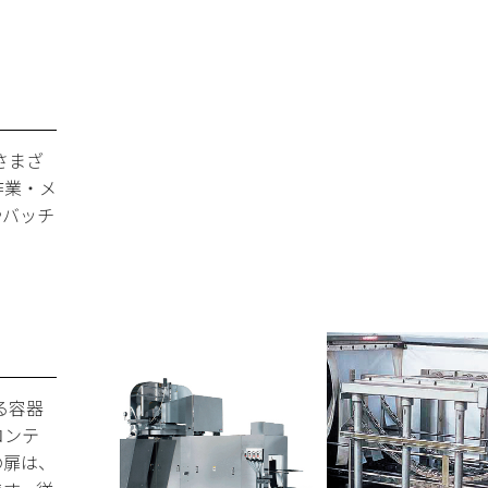
さまざ
作業・メ
やバッチ
る容器
コンテ
の扉は、