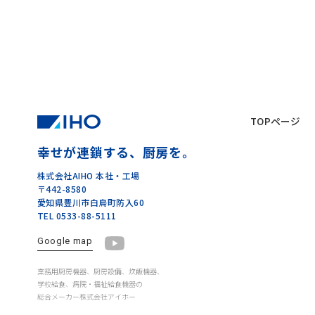
TOPページ
幸せが連鎖する、厨房を。
株式会社AIHO 本社・工場
〒442-8580
愛知県豊川市白鳥町防入60
TEL 0533-88-5111
Google map
業務用厨房機器、厨房設備、炊飯機器、
学校給食、病院・福祉給食機器の
総合メーカー株式会社アイホー