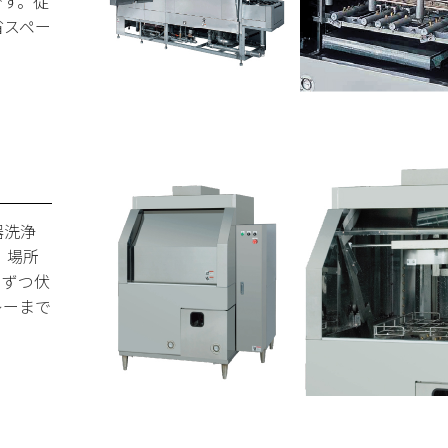
です。従
省スペー
器洗浄
、場所
つずつ伏
レーまで