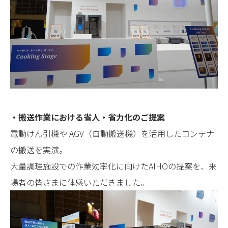
株式会社AIHO 本社・工場
〒442-8580
愛知県豊川市白鳥町防入60
TEL 0533-88-5111
Google map
サイトマップ
関連リンク
・搬送作業における省人・省力化のご提案
プライバシーポリシー
中文
電動けん引機や AGV（自動搬送機）を活用したコンテナ
English
한국어
の搬送を実演。
大量調理施設での作業効率化に向けたAIHOの提案を、来
場者の皆さまに体感いただきました。