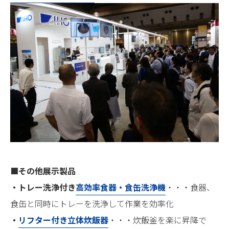
■
その他展示製品
・
トレー洗浄付き
高効率食器・食缶洗浄機
・・・食器、
食缶と同時にトレーを洗浄して作業を効率化
・
リフター付き立体炊飯器
・・・炊飯釜を楽に昇降で