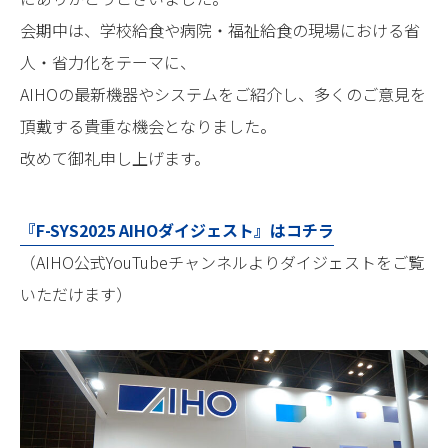
病院給食
福祉給食
会期中は、学校給食や病院・福祉給食の現場における省
セントラルキッチン
カフェテリア
人・省力化をテーマに、
AIHOの最新機器やシステムをご紹介し、多くのご意見を
製品情報
頂戴する貴重な機会となりました。
調理機器
加熱機器
改めて御礼申し上げます。
炊飯機器
洗浄機器
消毒保管機器
再加熱調理機・その他
『F-SYS2025 AIHOダイジェスト』はコチラ
（AIHO公式YouTubeチャンネルよりダイジェストをご覧
栄養士ブログ
レシピ
いただけます）
コラム
幸せが連鎖する、厨房を。