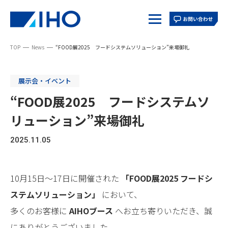
TOPページ
TOP
News
“FOOD展2025 フードシステムソリューション”来場御礼
私たちの想い
ニュース
実績紹介
採用情報
展示会・イベント
“FOOD展2025 フードシステムソ
企業情報
リューション”来場御礼
社長挨拶
経営理念
会社概要
沿革
2025.11.05
営業所
海外展開
SDGs
10月15日〜17日に開催された
「FOOD展2025 フードシ
ステムソリューション」
において、
ソリューション
多くのお客様に
AIHOブース
へお立ち寄りいただき、誠
学校給食
炊飯
にありがとうございました。