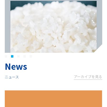
病院給食
福祉給食
セントラルキッチン
カフェテリア
製品情報
調理機器
加熱機器
私たちの想い
炊飯機器
洗浄機器
消毒保管機器
再加熱調理機・その他
News
栄養士ブログ
レシピ
コラム
アーカイブを見る
ニュース
幸せが連鎖する、厨房を。