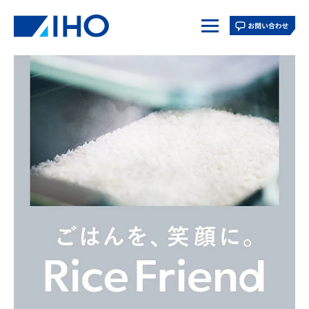
TOPページ
私たちの想い
ニュース
実績紹介
採用情報
企業情報
社長挨拶
経営理念
会社概要
沿革
営業所
海外展開
SDGs
ソリューション
学校給食
炊飯