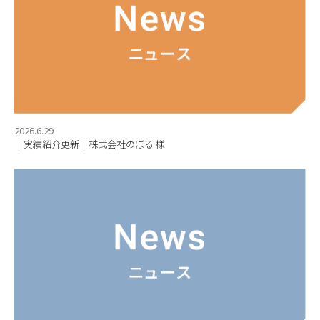
株式会社AIHO 本社・工場
〒442-8580
愛知県豊川市白鳥町防入60
TEL 0533-88-5111
Google map
2026.6.29
｜実績紹介更新｜株式会社のぼる 様
サイトマップ
関連リンク
プライバシーポリシー
中文
English
한국어