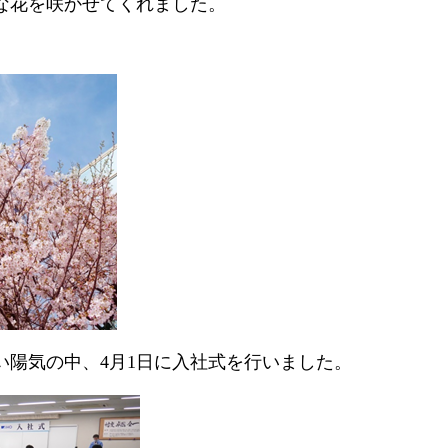
な花を咲かせてくれました。
い陽気の中、
4
月
1
日に入社式を行いました。