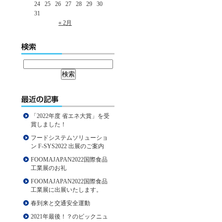
24
25
26
27
28
29
30
31
« 2月
「2022年度 省エネ大賞」を受
賞しました！
フードシステムソリューショ
ン F-SYS2022 出展のご案内
FOOMAJAPAN2022国際食品
工業展のお礼
FOOMAJAPAN2022国際食品
工業展に出展いたします。
春到来と交通安全運動
2021年最後！？のビックニュ